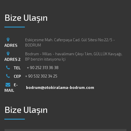
Bize Ulaşın
Eskiçesme Mah. Caferpaşa Cad. Gül Sitesi No:22/5 -
ADRES
BODRUM
Bodrum - Milas - havalimanı Çıkışı 1.km, GÜLLÜK Kavşağı,
ADRES 2
BP benzin istasyonu İçi
TEL
+ 90 252 313 36 38
CEP
+ 90 532 302 34 25
E-
bodrum@otokiralama-bodrum.com
MAIL
Bize Ulaşın