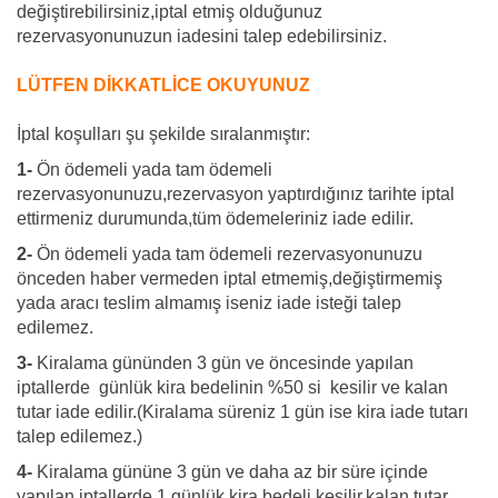
değiştirebilirsiniz,iptal etmiş olduğunuz
rezervasyonunuzun iadesini talep edebilirsiniz.
LÜTFEN DİKKATLİCE OKUYUNUZ
İptal koşulları şu şekilde sıralanmıştır:
1-
Ön ödemeli yada tam ödemeli
rezervasyonunuzu,rezervasyon yaptırdığınız tarihte iptal
ettirmeniz durumunda,tüm ödemeleriniz iade edilir.
2-
Ön ödemeli yada tam ödemeli rezervasyonunuzu
önceden haber vermeden iptal etmemiş,değiştirmemiş
yada aracı teslim almamış iseniz iade isteği talep
edilemez.
3-
Kiralama gününden 3 gün ve öncesinde yapılan
iptallerde günlük kira bedelinin %50 si kesilir ve kalan
tutar iade edilir.(Kiralama süreniz 1 gün ise kira iade tutarı
talep edilemez.)
4-
Kiralama gününe 3 gün ve daha az bir süre içinde
yapılan iptallerde,1 günlük kira bedeli kesilir,kalan tutar