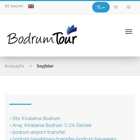
Dil Seçiniz
TL
Togg
navi
Anasayfa
Sayfalar
• Oto Kiralama Bodrum
• Araç Kiralama Bodrum 7/24 Destek
• bodrum airport transfer
• bodrum havalimanı transfer-bodrum havaalanı