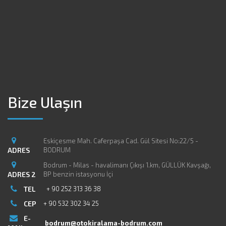
Bize Ulaşın
Eskiçesme Mah. Caferpaşa Cad. Gül Sitesi No:22/5 -
ADRES
BODRUM
Bodrum - Milas - havalimanı Çıkışı 1.km, GÜLLÜK Kavşağı,
ADRES 2
BP benzin istasyonu İçi
TEL
+ 90 252 313 36 38
CEP
+ 90 532 302 34 25
E-
bodrum@otokiralama-bodrum.com